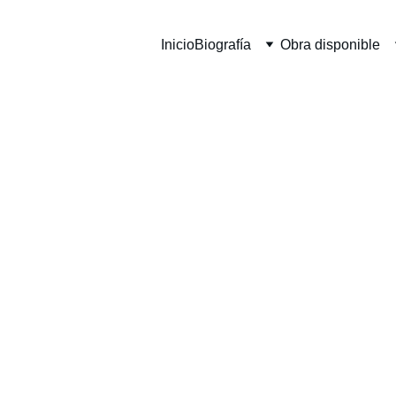
Inicio
Biografía
Obra disponible
TATUAJE 
4
Figuración lírica · Óleo sobre lienzo · 100 × 100 cm
Una idea desde el taller:
ditorial: